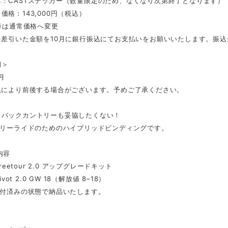
典：CASTステッカー（数量限定のため、なくなり次第終了となります）
価格：143,000円（税込）
以降は通常価格へ変更
金を差引いた金額を10月に銀行振込にてお支払いをお願いいたします。振
期＞
1月
状況により前後する場合がございます。予めご了承ください。
もバックカントリーも妥協したくない！
フリーライドのためのハイブリッドビンディングです。
内容
 Freetour 2.0 アップグレードキット
Pivot 2.0 GW 18（解放値 8–18）
取付済みの状態で納品いたします。