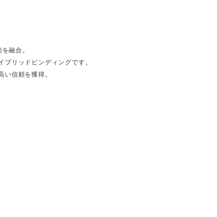
性能を融合。
イブリッドビンディングです。
高い信頼を獲得。