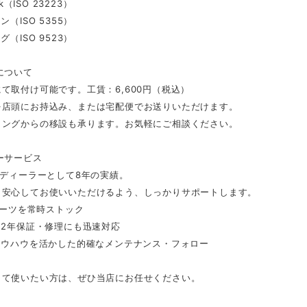
lk（ISO 23223）
ン（ISO 5355）
グ（ISO 9523）
について
て取付け可能です。工賃：6,600円（税込）
を店頭にお持込み、または宅配便でお送りいただけます。
ィングからの移設も承ります。お気軽にご相談ください。
ーサービス
式ディーラーとして8年の実績。
も安心してお使いいただけるよう、しっかりサポートします。
Tパーツを常時ストック
ー2年保証・修理にも迅速対応
ノウハウを活かした的確なメンテナンス・フォロー
して使いたい方は、ぜひ当店にお任せください。