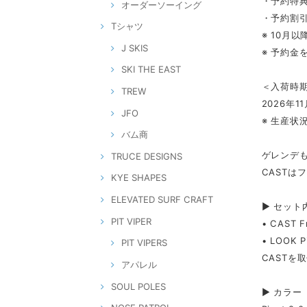
・予約特
オーダーソーイング
・予約割引
Tシャツ
※ 10月
J SKIS
※ 予約
SKI THE EAST
＜入荷時
TREW
2026年1
JFO
※ 生産
バム商
ゲレンデ
TRUCE DESIGNS
CASTは
KYE SHAPES
ELEVATED SURF CRAFT
▶ セット
PIT VIPER
• CAST
• LOOK 
PIT VIPERS
CASTを
アパレル
SOUL POLES
▶ カラー