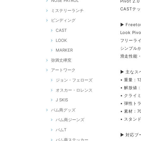
NOSE PATROL
Pivot 2
CASTテ
ミステリーランチ
ビンディング
▶ Freeto
CAST
Look 
LOOK
フリーラ
シンプル
MARKER
滑走性能
弥満丈欅窯
アートワーク
▶ 主なス
• 重量：1
ジョン・フェローズ
• 解放値：
オスカー・ロレンス
• クライミ
J SKIS
• 弾性トラ
バム商グッズ
• 素材：
• スタンド
バム商ジーンズ
バムT
▶ 対応ブ
バム商ステッカー