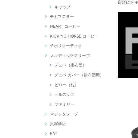
店頭にデ
キャップ
モカマスター
HEART コーヒー
KICKING HORSE コーヒー
チボリオーディオ
ノルディックスリープ
デュベ（掛布団）
デュベ カバー（掛布団用）
ピロー（枕）
ヘルスケア
ファミリー
マジックソープ
貝塚商店
EAT