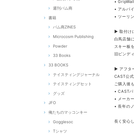
• GripWa
週刊バム商
• アルパイ
• ツーリン
書籍
バム商ZINES
▶ 取付け
Microcosm Publishing
白馬店舗に
Powder
スキー板
旧ビンデ
33 Books
33 BOOKS
▶ アフタ
テイスティングジャーナル
CAST公
ご購入後
テイスティングセット
• CAS
グッズ
• メーカ
JFO
• 長年の
俺たちのマッコンキー
長く安心
Gogglesoc
Tシャツ