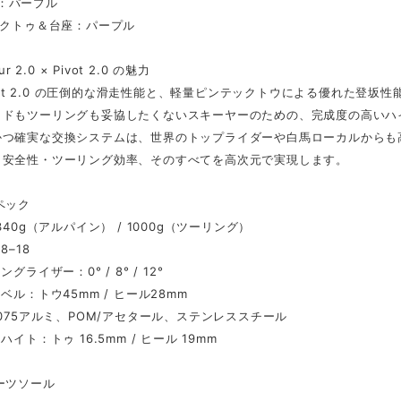
.0：パープル
ックトゥ＆台座：パープル
ur 2.0 × Pivot 2.0 の魅力
Pivot 2.0 の圧倒的な滑走性能と、軽量ピンテックトウによる優れた登坂
イドもツーリングも妥協したくないスキーヤーのための、完成度の高いハ
かつ確実な交換システムは、世界のトップライダーや白馬ローカルからも
・安全性・ツーリング効率、そのすべてを高次元で実現します。
ペック
340g（アルパイン） / 1000g（ツーリング）
8–18
ングライザー：0° / 8° / 12°
ベル：トウ45mm / ヒール28mm
7075アルミ、POM/アセタール、ステンレススチール
ハイト：トゥ 16.5mm / ヒール 19mm
ーツソール