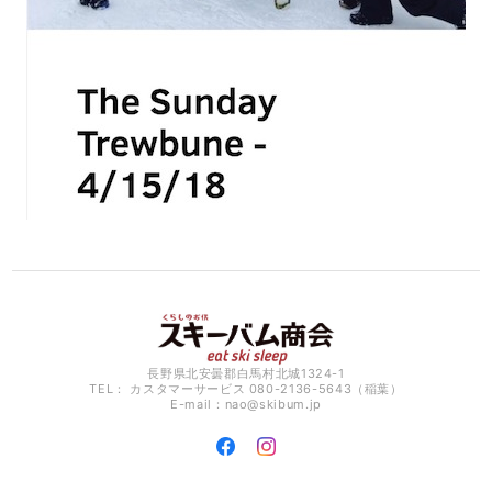
長野県北安曇郡白馬村北城1324-1
TEL： カスタマーサービス 080-2136-5643（稲葉）
E-mail：
nao@skibum.jp