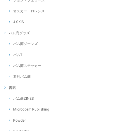
ジョン・フェローズ
オスカー・ロレンス
J SKIS
バム商グッズ
バム商ジーンズ
バムT
バム商ステッカー
週刊バム商
書籍
バム商ZINES
Microcosm Publishing
Powder