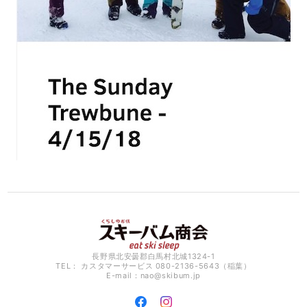
長野県北安曇郡白馬村北城1324-1
TEL： カスタマーサービス 080-2136-5643（稲葉）
E-mail：
nao@skibum.jp