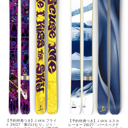
【予約特典つき】J skis フライ
【予約特典つき】J skis エスカ
ト 26/27「紫のけむり」ジミ・
レーター 26/27「パースペクテ