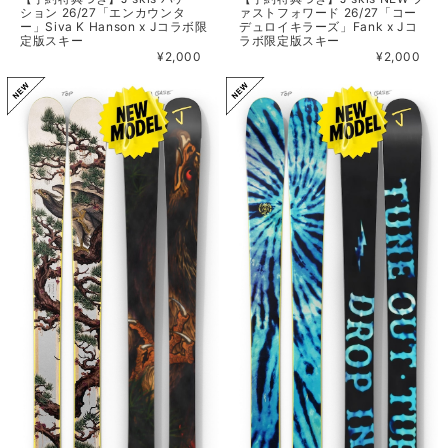
ション 26/27「エンカウンタ
ァストフォワード 26/27「コー
ー」Siva K Hanson x Jコラボ限
デュロイキラーズ」Fank x Jコ
定版スキー
ラボ限定版スキー
¥2,000
¥2,000