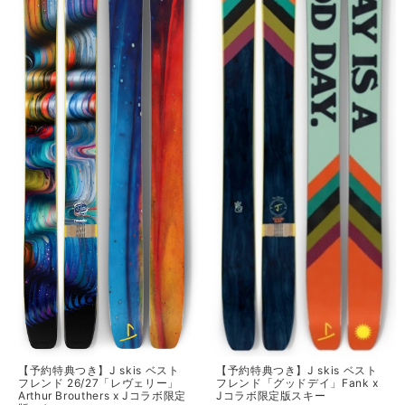
【予約特典つき】J skis ベスト
【予約特典つき】J skis ベスト
フレンド 26/27「レヴェリー」
フレンド「グッドデイ」Fank x
Arthur Brouthers x Jコラボ限定
Jコラボ限定版スキー