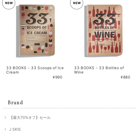
33 BOOKS - 33 Scoops of Ice
33 BOOKS - 33 Bottles of
Cream
Wine
¥990
¥880
Brand
【最大70%オフ】セール
J SKIS