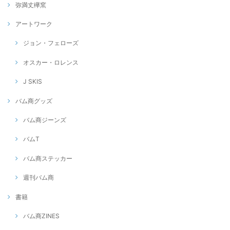
弥満丈欅窯
アートワーク
ジョン・フェローズ
オスカー・ロレンス
J SKIS
バム商グッズ
バム商ジーンズ
バムT
バム商ステッカー
週刊バム商
書籍
バム商ZINES