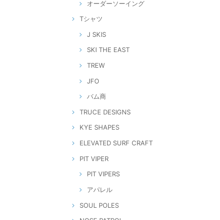
オーダーソーイング
Tシャツ
J SKIS
SKI THE EAST
TREW
JFO
バム商
TRUCE DESIGNS
KYE SHAPES
ELEVATED SURF CRAFT
PIT VIPER
PIT VIPERS
アパレル
SOUL POLES