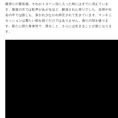
横滑りの緊張感。それが１ターン目に入った時にはすでに消えていま
す。最後の方では歓声があがるほど、解放された滑りでした。自然や社
会の中では誰しも、多かれ少なかれ抑圧されて生きています。マンキニ
セッションは重たい鎧を脱ぐだけではありません。偽りの殻を破りま
す。新たに得た身体性で、滑ること、さらには生きることが楽になりま
す。