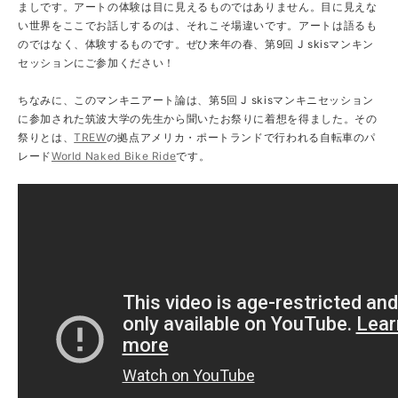
ましです。アートの体験は目に見えるものではありません。目に見えな
い世界をここでお話しするのは、それこそ場違いです。アートは語るも
のではなく、体験するものです。ぜひ来年の春、第9回 J skisマンキン
セッションにご参加ください！
ちなみに、このマンキニアート論は、第5回 J skisマンキニセッション
に参加された筑波大学の先生から聞いたお祭りに着想を得ました。その
祭りとは、
TREW
の拠点アメリカ・ポートランドで行われる自転車のパ
レード
World Naked Bike Ride
です。