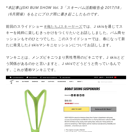
*本記事はSKI BUM SHOW Vol. 3「スキーバム活動報告会 2017/18」
（6月開催）をもとにブログ用に書き起こしたものです。
前回のスライドショー
#俺たちJスキーヤーズ
では、J skisを通じてス
キーを純粋に楽しむきっかけをつくりたいとお話ししました。バム商セ
ッションもそのひとつでした。このスライドショーでは、春になって新
たに発見したJ skisマンキニセッションについてお話しします。
マンキニとは、メンズビキニつまり男性専用のビキニです。J skisとど
う関係があるのかと言いますと、J skisでどうどうと売っているんで
す。これが通称マンキニです。