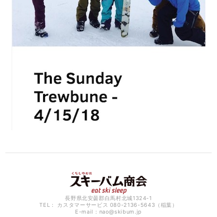
長野県北安曇郡白馬村北城1324-1
TEL： カスタマーサービス 080-2136-5643（稲葉）
E-mail：
nao@skibum.jp