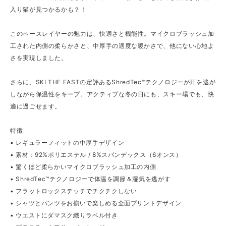
入り猫が見つかるかも？！
このベースレイヤーの魅力は、快適さと機能性。マイクロブラッシュ加
工された内側の柔らかさと、中厚手の適度な暖かさで、他にない心地よ
さを実現しました。
さらに、SKI THE EASTの定評あるShredTec™テクノロジーが汗を逃が
しながら保温性をキープ。アクティブな冬の日にも、スキー場でも、快
適に過ごせます。
特徴
• レギュラーフィットの中厚手デザイン
• 素材：92%ポリエステル / 8%スパンデックス（6オンス）
• 驚くほど柔らかいマイクロブラッシュ加工の内側
• ShredTec™テクノロジーで体温を調節＆湿気を逃がす
• フラットロックステッチでチクチクしない
• シャツとパンツをお揃いで楽しめる全面プリントデザイン
• ウエストにダマスク織りラベル付き