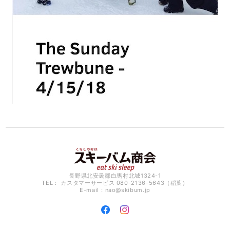
長野県北安曇郡白馬村北城1324-1
TEL： カスタマーサービス 080-2136-5643（稲葉）
E-mail：
nao@skibum.jp