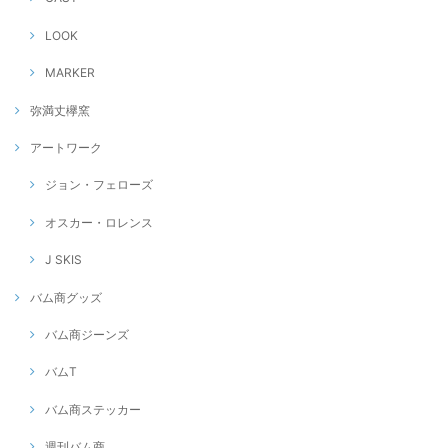
LOOK
MARKER
弥満丈欅窯
アートワーク
ジョン・フェローズ
オスカー・ロレンス
J SKIS
バム商グッズ
バム商ジーンズ
バムT
バム商ステッカー
週刊バム商