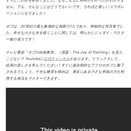
ずっとこの日を夢みてました。なぜこんなに時間がかかったかわかりま
せん。でも、そんなことはどうでもいいです。それほど嬉しいコラボレ
ーションになりました！
ボブは、20世紀の最も象徴的な画家の1人であり、神秘的な預言者でし
た。幸せな小さな木を描くことに関しては、明らかにジェダイ・マスタ
ー級の達人です！
テレビ番組「ボブの絵画教室」（原題：The Joy of Painting）を見た
ことない？ Youtubeに
公式チャンネル
があります。リラックスして、
絵画の楽しさを学んでください！すぐに超自然的なアフロのボブに魅了
されるでしょう。十分な練習を積めば、身近にある小さな幸福の力を利
用する画法をマスターできます。