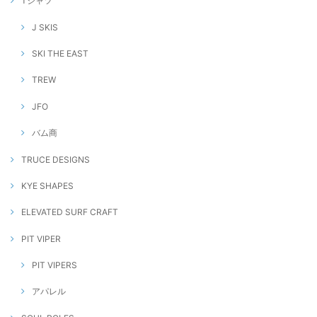
Tシャツ
J SKIS
SKI THE EAST
TREW
JFO
バム商
TRUCE DESIGNS
KYE SHAPES
ELEVATED SURF CRAFT
PIT VIPER
PIT VIPERS
アパレル