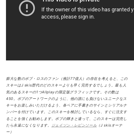
膨大な数のボブ・ロスのファン（推計77億人）の存在を考えると、この
スキーはJ skis歴代のどのスキーよりも早く完売するでしょう。最も人
気のあるスキーの1つAllplayの限定版グラフィックです。その数は
450。ボブのアートワークのように、他の誰にも負けないユニークなス
キーをお楽しみいただけるよう、各ペアに手書きのサインとシリアルナ
ンバーを付けています。このスキーを検討しているなら、すぐに注文す
ることを強くお勧めします。ボブの輝きと違って、このスキーは完売し
たら永遠になくなります。
ジェイソン・レビンソール
（J skisオーナ
ー）