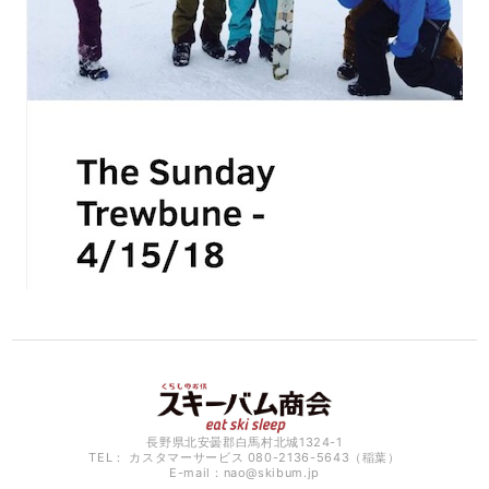
長野県北安曇郡白馬村北城1324-1
TEL： カスタマーサービス 080-2136-5643（稲葉）
E-mail：
nao@skibum.jp