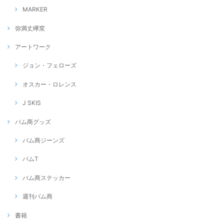
MARKER
弥満丈欅窯
アートワーク
ジョン・フェローズ
オスカー・ロレンス
J SKIS
バム商グッズ
バム商ジーンズ
バムT
バム商ステッカー
週刊バム商
書籍