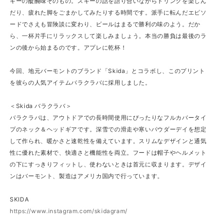
キーの醍醐味そのもの。スキーの話を語り合いながらドリンクを楽しん
だり、疲れた脚をごまかしてみたりする時間です。派手に転んだエピソ
ードでさえも冒険談に変わり、ビールはまるで勝利の味のよう。だか
ら、一杯片手にリラックスして楽しみましょう。本当の勝負は最後のラ
ンの後から始まるのです。アプレに乾杯！
今回、地元バーモントのブランド「Skida」とコラボし、このプリント
を彼らの人気アイテムバラクラバに採用しました。
＜Skida バラクラバ＞
バラクラバは、アウトドアでの長時間使用にぴったりなフルカバータイ
プのネック＆ヘッドギアです。深雪での滑走や寒いパウダーデイを想定
して作られ、暖かさと速乾性を備えています。スリムなデザインと通気
性に優れた素材で、快適さと機能性を両立。フードは帽子やヘルメット
の下にすっきりフィットし、使わないときは首元に収まります。デザイ
ンはバーモント、製造はアメリカ国内で行っています。
SKIDA
https://www.instagram.com/skidagram/