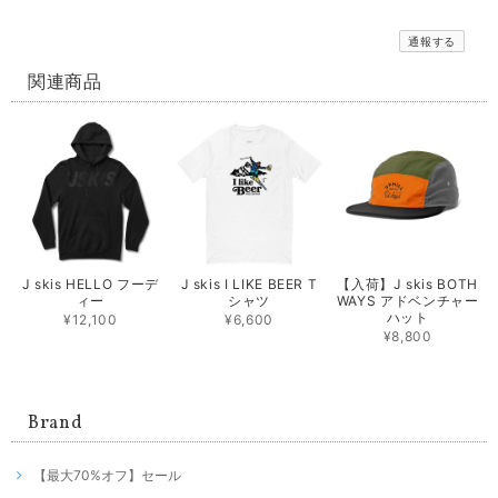
通報する
関連商品
J skis HELLO フーデ
【入荷】J skis BOTH
J skis I LIKE BEER T
ィー
WAYS アドベンチャー
シャツ
ハット
¥12,100
¥6,600
¥8,800
Brand
【最大70%オフ】セール