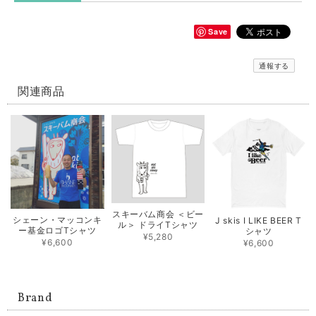
Save
通報する
関連商品
スキーバム商会 ＜ビー
シェーン・マッコンキ
J skis I LIKE BEER T
ル＞ ドライTシャツ
ー基金ロゴTシャツ
シャツ
¥5,280
¥6,600
¥6,600
Brand