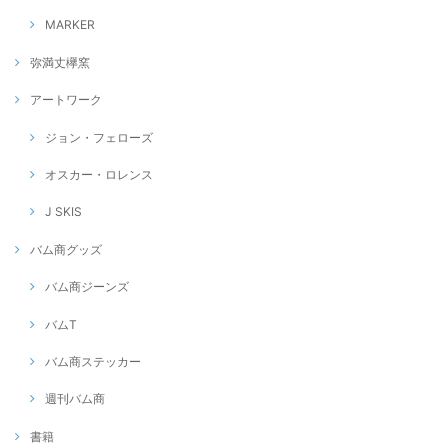
MARKER
弥満丈欅窯
アートワーク
ジョン・フェローズ
オスカー・ロレンス
J SKIS
バム商グッズ
バム商ジーンズ
バムT
バム商ステッカー
週刊バム商
書籍