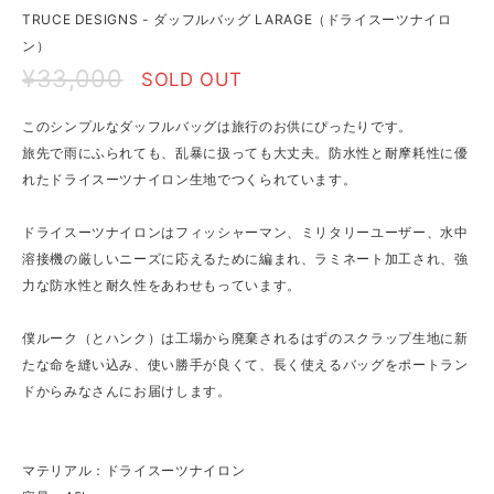
TRUCE DESIGNS - ダッフルバッグ LARAGE（ドライスーツナイロ
ン）
¥33,000
SOLD OUT
このシンプルなダッフルバッグは旅行のお供にぴったりです。
旅先で雨にふられても、乱暴に扱っても大丈夫。防水性と耐摩耗性に優
れたドライスーツナイロン生地でつくられています。
ドライスーツナイロンはフィッシャーマン、ミリタリーユーザー、水中
溶接機の厳しいニーズに応えるために編まれ、ラミネート加工され、強
力な防水性と耐久性をあわせもっています。
僕ルーク（とハンク）は工場から廃棄されるはずのスクラップ生地に新
たな命を縫い込み、使い勝手が良くて、長く使えるバッグをポートラン
ドからみなさんにお届けします。
マテリアル：ドライスーツナイロン