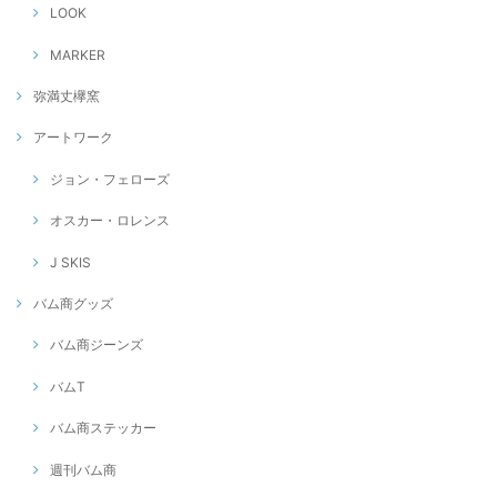
LOOK
MARKER
弥満丈欅窯
アートワーク
ジョン・フェローズ
オスカー・ロレンス
J SKIS
バム商グッズ
バム商ジーンズ
バムT
バム商ステッカー
週刊バム商