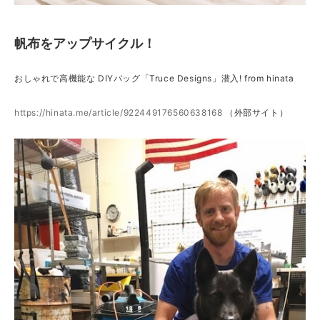
帆布をアップサイクル！
おしゃれで高機能な DIYバッグ「Truce Designs」潜入! from hinata
https://hinata.me/article/922449176560638168
（外部サイト）