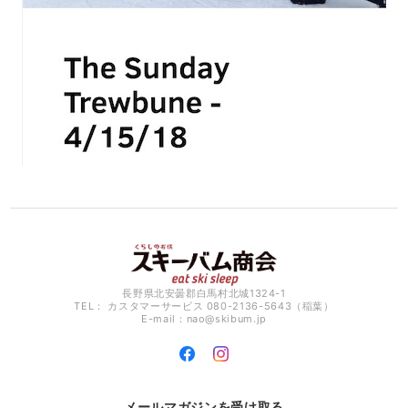
長野県北安曇郡白馬村北城1324-1
TEL： カスタマーサービス 080-2136-5643（稲葉）
E-mail：
nao@skibum.jp
メールマガジンを受け取る