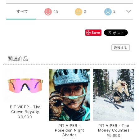
すべて
48
0
2
Save
通報する
関連商品
PIT VIPER - The
Crown Royalty
¥9,900
PIT VIPER -
PIT VIPER - The
Poseidon Night
Money Counters
Shades
¥9,900