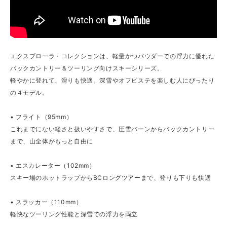
エクスプローラ・コレクションは、軽量かつパウダーでの浮力に優れた
バックカントリー＆ツーリング向けスキーシリーズ。
軽やかに登れて、滑りも快適。深雪やオフピステを楽しむ人にぴったり
の４モデル。
• フライト（95mm）
これまでにない軽さと扱いやすさで、圧雪バーンからバックカントリー
まで、山全体がもっと自由に
• エスカレーター（102mm）
スキー場のホットラップからBCロングツアーまで、登りも下りも快適
• スラッカー（110mm）
軽快なツーリング性能と深雪での浮力を両立