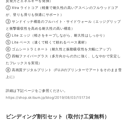
反発力とエネルギーを発揮）
② Xtra ライトコア（軽量で耐久性の高いアスペンのフルウッドコア
が、登りも滑りも快適にサポート）
③ サンドイッチ構造のフルハイト・サイドウォール（エッジグリップ
と衝撃吸収性を高める耐久性の高い構造）
④ Lite エッジ（軽さをキープしながら、耐久性はしっかり）
⑤ Lite ベース（速くて軽くて頼れるベース素材）
⑥ ゴムシートラミネート（耐久性と振動吸収性を大幅にアップ）
⑦ 四軸ファイバーグラス（多方向からの力に強く、しなやかで安定し
たフレックスを実現）
⑧ 高画質デジタルプリント（FUJIのプリンターでアートをそのまま雪
上に）
詳細は下記ページをご参照ください。
https://shop.skibum.jp/blog/2019/08/03/151734
ビンディング割引セット（取付け工賃無料）