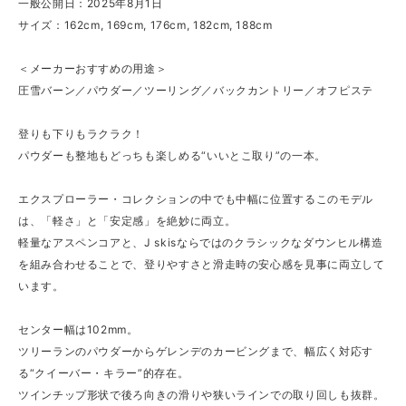
一般公開日：2025年8月1日
サイズ：162cm, 169cm, 176cm, 182cm, 188cm
＜メーカーおすすめの用途＞
圧雪バーン／パウダー／ツーリング／バックカントリー／オフピステ
登りも下りもラクラク！
パウダーも整地もどっちも楽しめる“いいとこ取り”の一本。
エクスプローラー・コレクションの中でも中幅に位置するこのモデル
は、「軽さ」と「安定感」を絶妙に両立。
軽量なアスペンコアと、J skisならではのクラシックなダウンヒル構造
を組み合わせることで、登りやすさと滑走時の安心感を見事に両立して
います。
センター幅は102mm。
ツリーランのパウダーからゲレンデのカービングまで、幅広く対応す
る“クイーバー・キラー”的存在。
ツインチップ形状で後ろ向きの滑りや狭いラインでの取り回しも抜群。