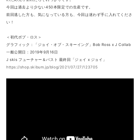
今回は過去より少ない450本限定での生産です。
前回逃した方も、気になっている方も、今回は迷わず手に入れてくださ
い！
＜初代ボブ・ロス＞
グラフィック：「ジョイ・オブ・スキーイング」Bob Ross x J Collab
一般公開日：2019年9月16日
J skis フューチャー＆パスト 最終回「ジェイ x ジョイ」
https://shop.skibum.jp/blog/2021/07/27/123705