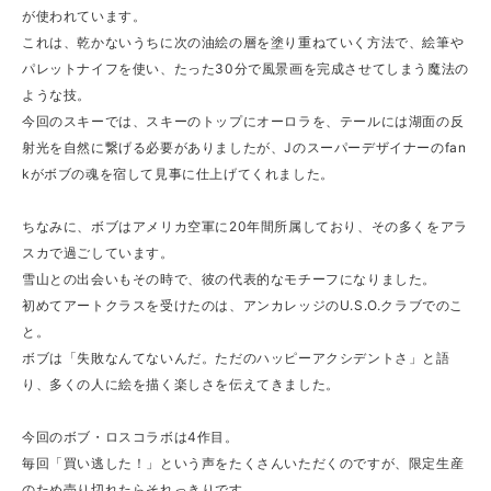
が使われています。
これは、乾かないうちに次の油絵の層を塗り重ねていく方法で、絵筆や
パレットナイフを使い、たった30分で風景画を完成させてしまう魔法の
ような技。
今回のスキーでは、スキーのトップにオーロラを、テールには湖面の反
射光を自然に繋げる必要がありましたが、Jのスーパーデザイナーのfan
kがボブの魂を宿して見事に仕上げてくれました。
ちなみに、ボブはアメリカ空軍に20年間所属しており、その多くをアラ
スカで過ごしています。
雪山との出会いもその時で、彼の代表的なモチーフになりました。
初めてアートクラスを受けたのは、アンカレッジのU.S.O.クラブでのこ
と。
ボブは「失敗なんてないんだ。ただのハッピーアクシデントさ」と語
り、多くの人に絵を描く楽しさを伝えてきました。
今回のボブ・ロスコラボは4作目。
毎回「買い逃した！」という声をたくさんいただくのですが、限定生産
のため売り切れたらそれっきりです。