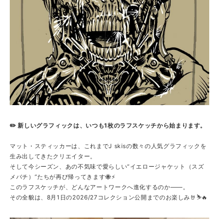
✏️ 新しいグラフィックは、い
つも1枚のラフスケッチから始まります。
マット・スティッカーは、これまでJ skisの数々の人気グラフィックを
生み出してきたクリエイター。
そして今シーズン、あの不気味で愛らしい“イエロージャケット（スズ
メバチ）”たちが再び帰ってきます🐝⚡
このラフスケッチが、どんなアートワークへ進化するのか――。
その全貌は、8月1日の2026/27コレクション公開までのお楽しみ🤘⛷️🔥