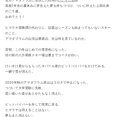
先月アマダブラムに登頂した白馬の
けいすけ君
🙌
高校1年生の夏休みに芽生えた夢を持ちつづけ、ついに叶えた上田出身
の二十歳。
おめでとう！
ヒマラヤ冒険譚の代わりに、話題はシーズンも始まってもいないスキー
のこと。
アマダブラムの山頂は通過点。次は何を見ているのか。
翌朝、この冬はじめての雪景色になった。
目の前の八方尾根スキー場は麓までコースが白い。
けいすけ君からもらったネパール産のピットバイパーをかけてみる。
一瞬で雪が消えた。
2020年秋のアマダブラム登山はコロナで中止になった。
つづいて大学受験に失敗。
思い描いた道があとかたもなく消えた。
ピットバイパーを外して現実に戻る。
ヒマラヤは消えることはない。
夢もまた消えない。