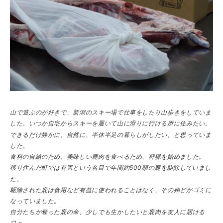
山で遊ぶのが好きで、新潟のスキー場で仕事をしたり山歩きをしていま
した。いつか自宅からスキーを履いて山に滑りに行ける所に住みたい。
できるだけ静かに、自然に、半休半足の暮らしがしたい、と思っていま
した。
食料の自給のため、美味しい鹿肉を食べるため、狩猟を始めました。
移り住んだ町では有害という名目で年間約500頭の鹿を駆除していまし
た。
駆除された鹿は食用など有益に使われることはなく、その殆どがゴミに
なっていました。
自分たちが奪った鹿の命、少しでも生かしたいと鹿肉を友人に届ける