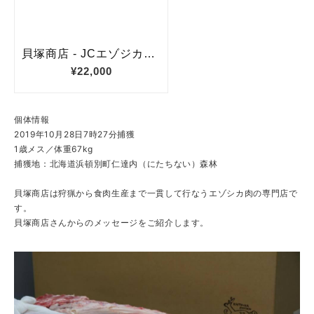
個体情報
2019年10月28日7時27分捕獲
1歳メス／体重67kg
捕獲地：北海道浜頓別町仁達内（にたちない）森林
貝塚商店は狩猟から食肉生産まで一貫して行なうエゾシカ肉の専門店で
す。
貝塚商店さんからのメッセージをご紹介します。