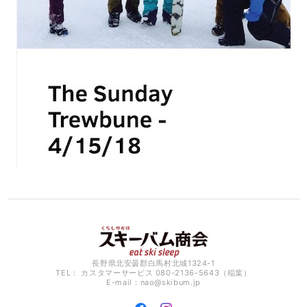
長野県北安曇郡白馬村北城1324-1
TEL： カスタマーサービス 080-2136-5643（稲葉）
E-mail：
nao@skibum.jp