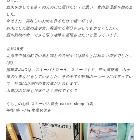
日々‥。
鹿肉を少しでも多くの人の口に届けたい！と思い、食肉処理業を始めま
した。
今はまだ、美味しいお肉を作るだけで精一杯です。
お肉にした後の皮や角、廃棄する部分を少しでも少なくしたい。
鹿や動物の命、できる限り地球を循環させたいと思っています。
北緯45度
北海道中頓別町で山羊と鶏との共同生活は静かとは程遠い現実でした…
(笑)。
捕獲者のJCは、スキーパトロール、スキーガイド、登山道整備、山小
屋の仕事などをしていました。その全てが狩猟の一つ一つに役立ってい
て、狩猟は山遊びの集大成だと言います。
山遊びの皆様も狩猟生活！如何ですか？
くらしのお供 スキーバム商会 eat ski sleep 白馬
午後1時〜7時 水曜お休み