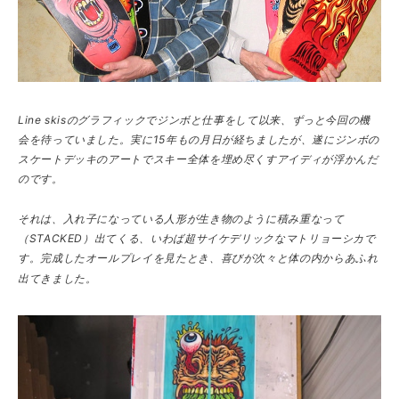
Line skisのグラフィックでジンボと仕事をして以来、ずっと今回の機
会を待っていました。実に15年もの月日が経ちましたが、遂にジンボの
スケートデッキのアートでスキー全体を埋め尽くすアイディが浮かんだ
のです。
それは、入れ子になっている人形が生き物のように積み重なって
（STACKED）出てくる、いわば超サイケデリックなマトリョーシカで
す。完成したオールプレイを見たとき、喜びが次々と体の内からあふれ
出てきました。