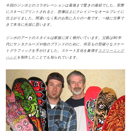
今回のジンボとのコラボレーションは最後まで驚きの連続でした。実際
にスキーにプリントされると、想像以上にクレイジーなオールプレイに
仕上がりました。間違いなく私のお気に入りの一枚です。一緒に仕事で
きて本当に光栄に思います。
ジンボのアートのスタイルは家族に深く根付いています。父親は80年
代にサンタクルーズや他のブランドのために、何百もの型破りなスケー
トグラフィックを手がけました。スケート文化を象徴す
スクリーミング
ハンド
を制作したことでも知られています。