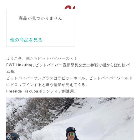
ようこそ、
俺たちピットバイパーズ
へ！
FWT Hakubaにピットバイパー宣伝部長
タナー
参戦で棚からぼた餅バ
ム商。
ピットバイパーサングラス
はラビットホール。ピットバイパーワールド
にドロップインすると違う情景が見えてくる。
Freeride Hakubaボランティア割適用。