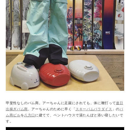
甲斐性なしのバム商。アーちゃんに足蹴にされても、体に鞭打って
連日
出稼ぎバム商
。アーちゃんのために早く「
スキーバムパラダイス
」の
バ
ム商ビル
を
八方口
に建てて、ペントハウスで湯たんぽと添い寝したいで
す。