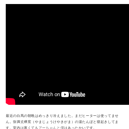
最近の白馬の朝晩はめっきり冷えました。まだヒーターは使ってませ
ん。弥満丈欅窯（やまじょうけやきがま）の湯たんぽと寝起きしてま
す。室内は寒くても
アーちゃんと僕
はあったかいです。