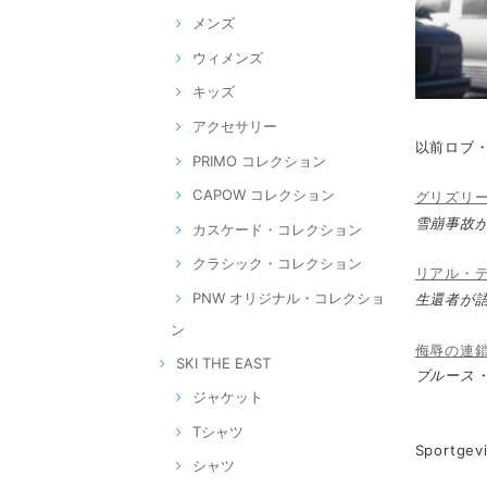
メンズ
ウィメンズ
キッズ
アクセサリー
以前ロブ・
PRIMO コレクション
CAPOW コレクション
グリズリ
雪崩事故が
カスケード・コレクション
クラシック・コレクション
リアル・
PNW オリジナル・コレクショ
生還者が語
ン
侮辱の連
SKI THE EAST
ブルース・
ジャケット
Tシャツ
Sportg
シャツ