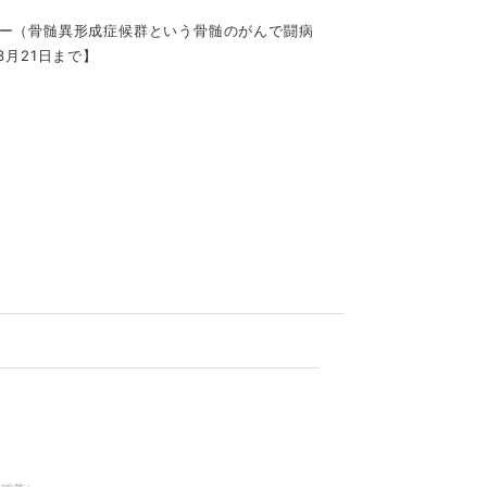
ニー（骨髄異形成症候群という骨髄のがんで闘病
3月21日まで】