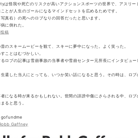
gevityは怪我や死亡のリスクが高いアクションスポーツの世界で、アス
ぶことが人生のゴールになるマインドセットを広めるためです。
（写真右）の死へのロブなりの回答だったと思います。
が病に倒れた。
ok投稿
の昔のスキームービーを観て、スキーに夢中になった。よく笑った。
わすことはむづかしい。
するロブの記事は雪崩事故の当事者や雪崩センター元所長にインタビュー
、生還した当人にとっても、いつか笑い話になると思う。その時は、ロブ
事者になる時が来るかもしれない。世間の誹謗中傷にさらされる中、ロブ
休まると思う。
ofundme
 Robb Gaffney