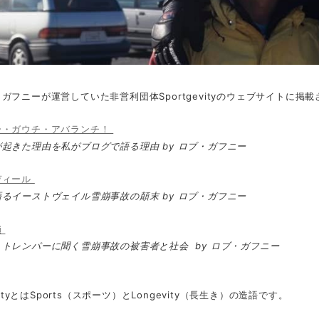
ガフニーが運営していた非営利団体Sportgevityのウェブサイトに
ー・ガウチ・アバランチ！
起きた理由を私がブログで語る理由 by ロブ・ガフニー
ディール
るイーストヴェイル雪崩事故の顛末 by ロブ・ガフニー
鎖
トレンパーに聞く雪崩事故の被害者と社会 by ロブ・ガフニー
evityとはSports（スポーツ）とLongevity（長生き）の造語です。