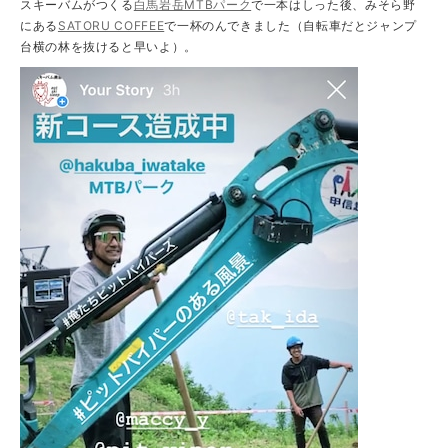
スキーバムがつくる
白馬岩岳MTBパーク
で一本はしった後、みそら野
にある
SATORU COFFEE
で一杯のんできました（自転車だとジャンプ
台横の林を抜けると早いよ）。