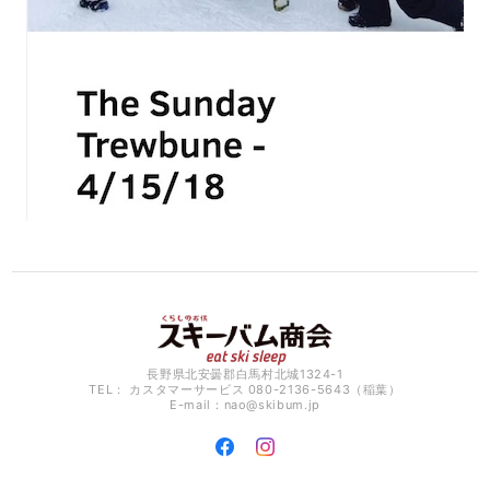
長野県北安曇郡白馬村北城1324-1
TEL： カスタマーサービス 080-2136-5643（稲葉）
E-mail：
nao@skibum.jp