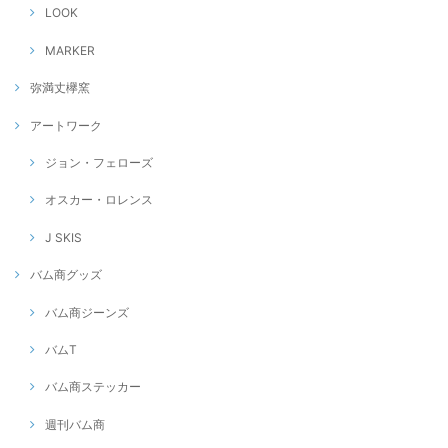
LOOK
MARKER
弥満丈欅窯
アートワーク
ジョン・フェローズ
オスカー・ロレンス
J SKIS
バム商グッズ
バム商ジーンズ
バムT
バム商ステッカー
週刊バム商