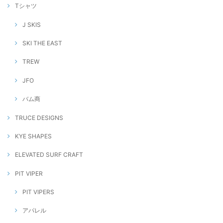
Tシャツ
J SKIS
SKI THE EAST
TREW
JFO
バム商
TRUCE DESIGNS
KYE SHAPES
ELEVATED SURF CRAFT
PIT VIPER
PIT VIPERS
アパレル