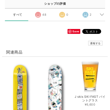
ショップの評価
すべて
48
0
2
Save
通報する
関連商品
J skis SKI FAST パイ
ントグラス
¥6,600