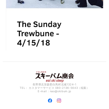
長野県北安曇郡白馬村北城1324-1
TEL： カスタマーサービス 080-2136-5643（稲葉）
E-mail：
nao@skibum.jp