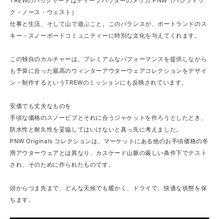
TREWのバックヤードはディープパウダーのメッカ PNW（パシフィッ
ク・ノース・ウェスト）
仕事と生活、そして山で遊ぶこと。このバランスが、ポートランドのス
キー・スノーボードコミュニティーに特別な文化を与えてくれます。
この独自のカルチャーは、プレミアムなパフォーマンスを提供しながら
も予算に合った最高のウィンターアウターウェアコレクションをデザイ
ン・制作するというTREWのミッションにも反映されています。
安価でも丈夫なものを
手頃な価格のスノービブとそれに合うジャケットを作ろうとしたとき、
防水性と耐久性を妥協してはいけないと真っ先に考えました。
PNW Originals コレクションは、マーケットにある他のお手頃価格の冬
用アウターウェアとは異なり、カスケード山脈の厳しい条件下でテスト
され、そのために作られたものです。
頭からつま先まで、どんな天候でも暖かく、ドライで、快適な状態を保
ちます。