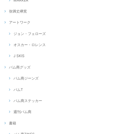
MARKER
弥満丈欅窯
アートワーク
ジョン・フェローズ
オスカー・ロレンス
J SKIS
バム商グッズ
バム商ジーンズ
バムT
バム商ステッカー
週刊バム商
書籍