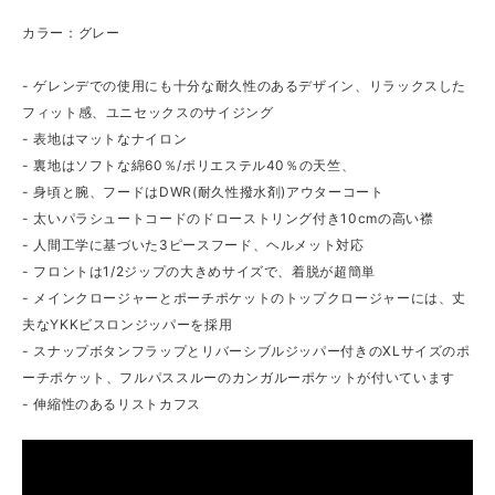
カラー：グレー
- ゲレンデでの使用にも十分な耐久性のあるデザイン、リラックスした
フィット感、ユニセックスのサイジング
- 表地はマットなナイロン
- 裏地はソフトな綿60％/ポリエステル40％の天竺、
- 身頃と腕、フードはDWR(耐久性撥水剤)アウターコート
- 太いパラシュートコードのドローストリング付き10cmの高い襟
- 人間工学に基づいた3ピースフード、ヘルメット対応
- フロントは1/2ジップの大きめサイズで、着脱が超簡単
- メインクロージャーとポーチポケットのトップクロージャーには、丈
夫なYKKビスロンジッパーを採用
- スナップボタンフラップとリバーシブルジッパー付きのXLサイズのポ
ーチポケット、フルパススルーのカンガルーポケットが付いています
- 伸縮性のあるリストカフス