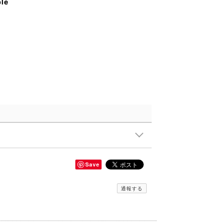
ble
Save
通報する