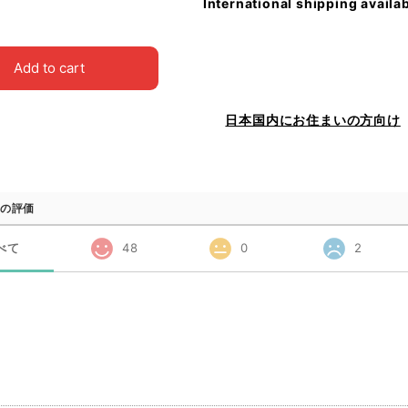
International shipping availa
Add to cart
日本国内にお住まいの方向け
の評価
べて
48
0
2
品