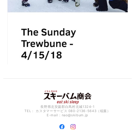
長野県北安曇郡白馬村北城1324-1
TEL： カスタマーサービス 080-2136-5643（稲葉）
E-mail：
nao@skibum.jp