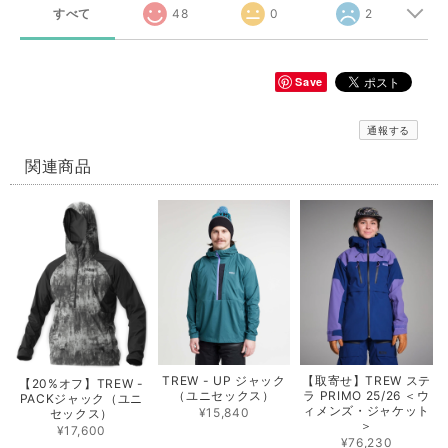
すべて
48
0
2
Save
通報する
関連商品
TREW - UP ジャック
【取寄せ】TREW ステ
【20%オフ】TREW -
（ユニセックス）
ラ PRIMO 25/26 ＜ウ
PACKジャック（ユニ
ィメンズ・ジャケット
¥15,840
セックス）
＞
¥17,600
¥76,230