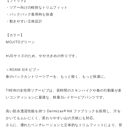
【フィット】
・ツアー向けの軽快なトリムフィット
・バックパック着用時も快適
・動きやすい立体設計
【カラー】
MOJITOグリーン
※USサイズのため、やや大きめの作りです。
＜ROAM 3/4 ビブ＞
春のバックカントリーツアーを、もっと軽く、もっと快適に。
TREWの女性用ツアービブは、長時間のスキンハイクや春の行動量が多
いコンディションに最適な、軽量3レイヤービブパンツです。
高い防水透湿性能を持つ Dermizax® NX ファブリックを採用し、汗を
かいてもムレにくく、変わりやすい山の天候にも対応。
さらに、優れたベンチレーションと立体的なトリムフィットにより、登