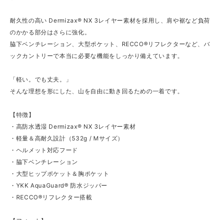
耐久性の高い Dermizax® NX 3レイヤー素材を採用し、肩や裾など負荷
のかかる部分はさらに強化。
脇下ベンチレーション、大型ポケット、RECCO®リフレクターなど、バ
ックカントリーで本当に必要な機能をしっかり備えています。
「軽い。でも丈夫。」
そんな理想を形にした、山を自由に動き回るための一着です。
【特徴】
・高防水透湿 Dermizax® NX 3レイヤー素材
・軽量＆高耐久設計（532g / Mサイズ）
・ヘルメット対応フード
・脇下ベンチレーション
・大型ヒップポケット＆胸ポケット
・YKK AquaGuard® 防水ジッパー
・RECCO®リフレクター搭載