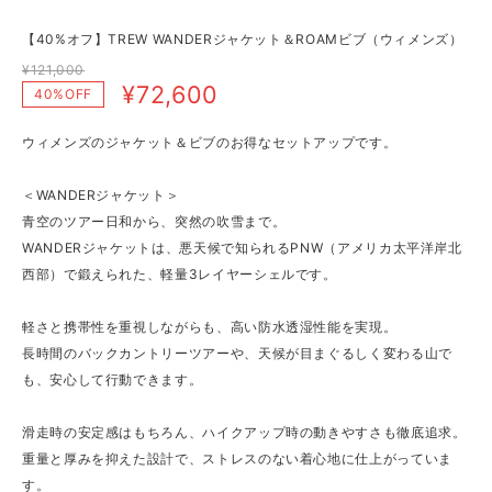
【40%オフ】TREW WANDERジャケット＆ROAMビブ（ウィメンズ）
¥121,000
¥72,600
40%OFF
ウィメンズのジャケット＆ビブのお得なセットアップです。
＜WANDERジャケット＞
青空のツアー日和から、突然の吹雪まで。
WANDERジャケットは、悪天候で知られるPNW（アメリカ太平洋岸北
西部）で鍛えられた、軽量3レイヤーシェルです。
軽さと携帯性を重視しながらも、高い防水透湿性能を実現。
長時間のバックカントリーツアーや、天候が目まぐるしく変わる山で
も、安心して行動できます。
滑走時の安定感はもちろん、ハイクアップ時の動きやすさも徹底追求。
重量と厚みを抑えた設計で、ストレスのない着心地に仕上がっていま
す。