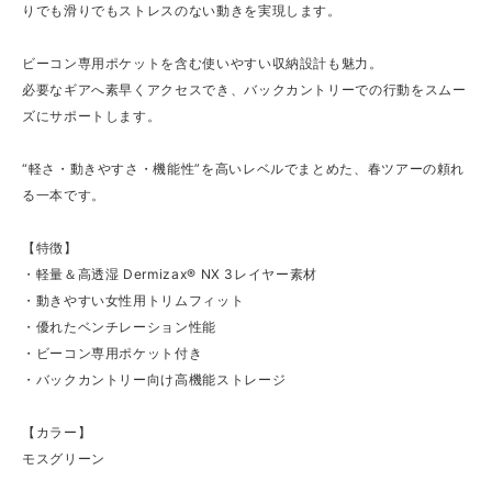
りでも滑りでもストレスのない動きを実現します。
ビーコン専用ポケットを含む使いやすい収納設計も魅力。
必要なギアへ素早くアクセスでき、バックカントリーでの行動をスムー
ズにサポートします。
“軽さ・動きやすさ・機能性”を高いレベルでまとめた、春ツアーの頼れ
る一本です。
【特徴】
・軽量＆高透湿 Dermizax® NX 3レイヤー素材
・動きやすい女性用トリムフィット
・優れたベンチレーション性能
・ビーコン専用ポケット付き
・バックカントリー向け高機能ストレージ
【カラー】
モスグリーン