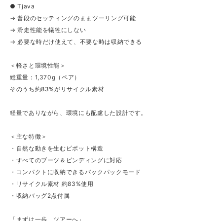
● Tjava
→ 普段のセッティングのままツーリング可能
→ 滑走性能を犠牲にしない
→ 必要な時だけ使えて、不要な時は収納できる
＜軽さと環境性能＞
総重量：1,370g（ペア）
そのうち約83%がリサイクル素材
軽量でありながら、環境にも配慮した設計です。
＜主な特徴＞
・自然な動きを生むピボット構造
・すべてのブーツ＆ビンディングに対応
・コンパクトに収納できるバックパックモード
・リサイクル素材 約83%使用
・収納バッグ2点付属
「まずは一歩、ツアーへ」