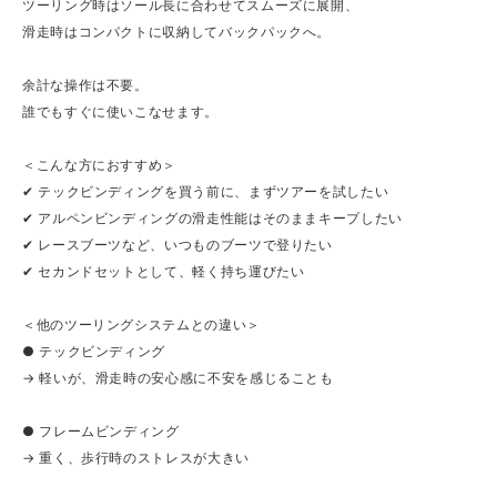
ツーリング時はソール長に合わせてスムーズに展開、
滑走時はコンパクトに収納してバックパックへ。
余計な操作は不要。
誰でもすぐに使いこなせます。
＜こんな方におすすめ＞
✔ テックビンディングを買う前に、まずツアーを試したい
✔ アルペンビンディングの滑走性能はそのままキープしたい
✔ レースブーツなど、いつものブーツで登りたい
✔ セカンドセットとして、軽く持ち運びたい
＜他のツーリングシステムとの違い＞
● テックビンディング
→ 軽いが、滑走時の安心感に不安を感じることも
● フレームビンディング
→ 重く、歩行時のストレスが大きい