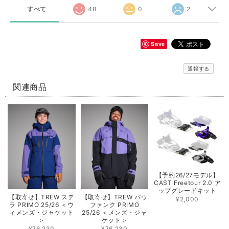
すべて
48
0
2
Save
通報する
関連商品
【予約26/27モデル】
CAST Freetour 2.0 ア
ップグレードキット
【取寄せ】TREW ステ
【取寄せ】TREW パウ
¥2,000
ラ PRIMO 25/26 ＜ウ
ファンク PRIMO
ィメンズ・ジャケット
25/26 ＜メンズ・ジャ
＞
ケット＞
¥76,230
¥76,230