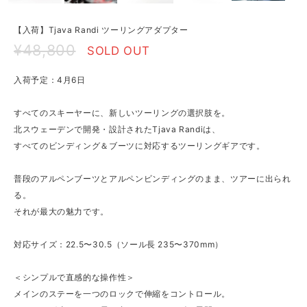
【入荷】Tjava Randi ツーリングアダプター
¥48,800
SOLD OUT
入荷予定：4月6日
すべてのスキーヤーに、新しいツーリングの選択肢を。
北スウェーデンで開発・設計されたTjava Randiは、
すべてのビンディング＆ブーツに対応するツーリングギアです。
普段のアルペンブーツとアルペンビンディングのまま、ツアーに出られ
る。
それが最大の魅力です。
対応サイズ：22.5〜30.5（ソール長 235〜370mm）
＜シンプルで直感的な操作性＞
メインのステーを一つのロックで伸縮をコントロール。