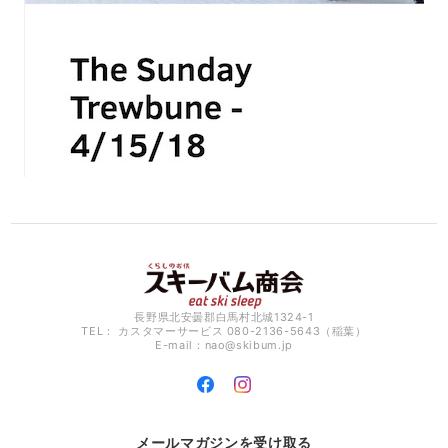
長野県北安曇郡白馬村北城1324-1
TEL： カスタマーサービス 080-2136-5643（稲葉）
E-mail：
nao@skibum.jp
メールマガジンを受け取る