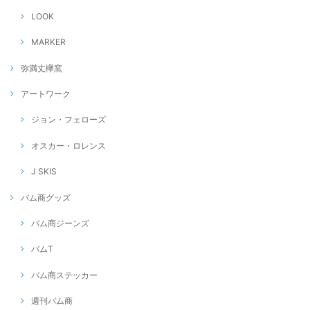
LOOK
MARKER
弥満丈欅窯
アートワーク
ジョン・フェローズ
オスカー・ロレンス
J SKIS
バム商グッズ
バム商ジーンズ
バムT
バム商ステッカー
週刊バム商